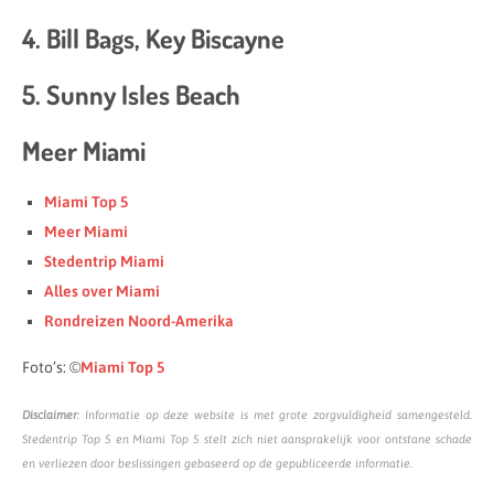
4. Bill Bags, Key Biscayne
5. Sunny Isles Beach
Meer Miami
Miami Top 5
Meer Miami
Stedentrip Miami
Alles over Miami
Rondreizen Noord-Amerika
Foto’s: ©
Miami Top 5
Disclaimer
: Informatie op deze website is met grote zorgvuldigheid samengesteld.
Stedentrip Top 5 en Miami Top 5 stelt zich niet aansprakelijk voor ontstane schade
en verliezen door beslissingen gebaseerd op de gepubliceerde informatie.